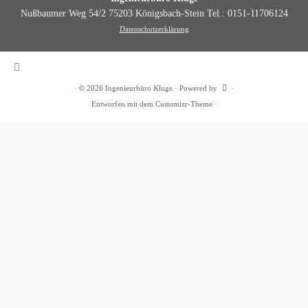
Nußbaumer Weg 54/2 75203 Königsbach-Stein Tel.: 0151-11706124
Datenschutzerklärung
·
© 2026
Ingenieurbüro Kluge
·
Powered by
·
Entworfen mit dem
Customizr-Theme
·